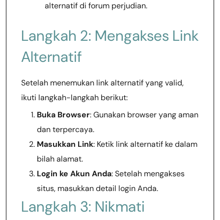
alternatif di forum perjudian.
Langkah 2: Mengakses Link
Alternatif
Setelah menemukan link alternatif yang valid,
ikuti langkah-langkah berikut:
Buka Browser
: Gunakan browser yang aman
dan terpercaya.
Masukkan Link
: Ketik link alternatif ke dalam
bilah alamat.
Login ke Akun Anda
: Setelah mengakses
situs, masukkan detail login Anda.
Langkah 3: Nikmati