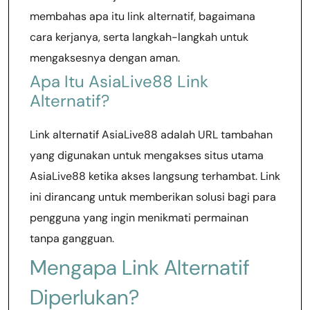
membahas apa itu link alternatif, bagaimana
cara kerjanya, serta langkah-langkah untuk
mengaksesnya dengan aman.
Apa Itu AsiaLive88 Link
Alternatif?
Link alternatif AsiaLive88 adalah URL tambahan
yang digunakan untuk mengakses situs utama
AsiaLive88 ketika akses langsung terhambat. Link
ini dirancang untuk memberikan solusi bagi para
pengguna yang ingin menikmati permainan
tanpa gangguan.
Mengapa Link Alternatif
Diperlukan?