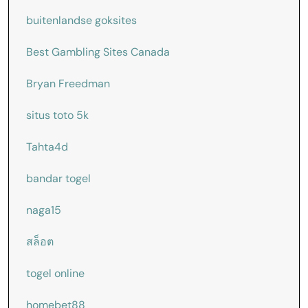
buitenlandse goksites
Best Gambling Sites Canada
Bryan Freedman
situs toto 5k
Tahta4d
bandar togel
naga15
สล็อต
togel online
homebet88