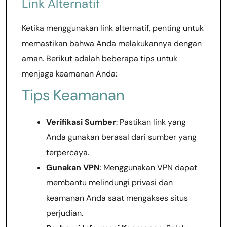
Link Alternatif
Ketika menggunakan link alternatif, penting untuk
memastikan bahwa Anda melakukannya dengan
aman. Berikut adalah beberapa tips untuk
menjaga keamanan Anda:
Tips Keamanan
Verifikasi Sumber
: Pastikan link yang
Anda gunakan berasal dari sumber yang
terpercaya.
Gunakan VPN
: Menggunakan VPN dapat
membantu melindungi privasi dan
keamanan Anda saat mengakses situs
perjudian.